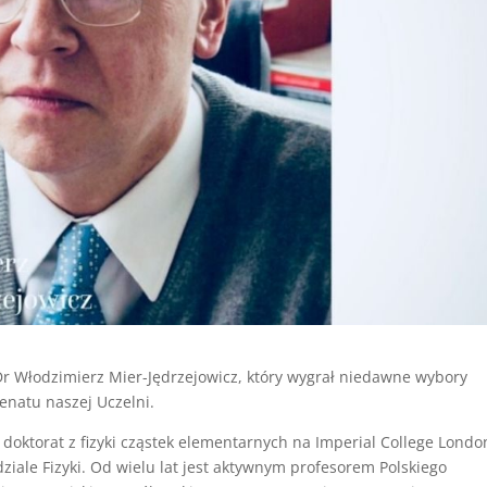
Dr Włodzimierz Mier-Jędrzejowicz, który wygrał niedawne wybory
natu naszej Uczelni.
 doktorat z fizyki cząstek elementarnych na Imperial College Londo
iale Fizyki. Od wielu lat jest aktywnym profesorem Polskiego