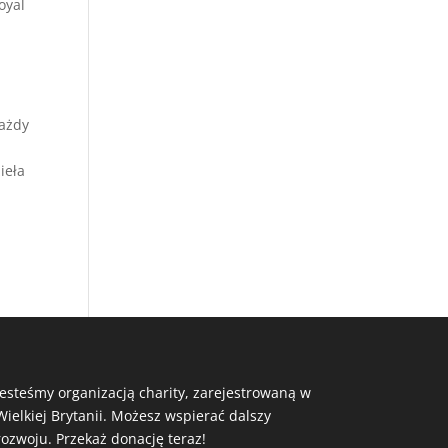
oyal
Każdy
ieła
Jesteśmy organizacją charity, zarejestrowaną w
Wielkiej Brytanii. Możesz wspierać dalszy
rozwoju. Przekaż donację teraz!