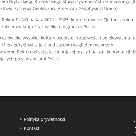
iem Brytyjskiego Królewskiego Stowarzyszenia Astronomicznego (R
o Stowarzyszenia Geofizyków (American Geophysical Union).
y Rektor PUNO na lata 2021 – 2025, kieruje również Zjednoczeniem
cznikiem w kraju z tak wielką emigracją z Polski.
człowieka wysokiej kultury osobistej, uczciwości i obiektywizmu. 
erz Mier-Jędrzejowicz jest pod każdym względem wzorcem
wemu Rektorowi satysfakcjonującej pracy i dalszej kontynuacji dz
jących poza granicami Polski.
Polityka prywatności
Kontakt