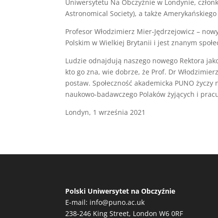
Uniwersytetu Na Obczyźnie w Londynie, członk
Astronomical Society), a także Amerykańskieg
Profesor Włodzimierz Mier-Jędrzejowicz – now
Polskim w Wielkiej Brytanii i jest znanym społe
Ludzie odnajdują naszego nowego Rektora jako 
kto go zna, wie dobrze, że Prof. Dr Włodzimi
postaw. Społeczność akademicka PUNO życzy no
naukowo-badawczego Polaków żyjących i pracu
Londyn, 1 września 2021
Polski Uniwersytet na Obczyźnie
E-mail:
info@puno.ac.uk
238-246 King Street, London W6 0RF