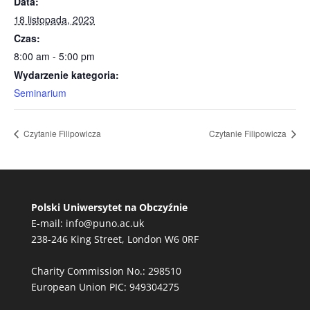
Data:
18 listopada, 2023
Czas:
8:00 am - 5:00 pm
Wydarzenie kategoria:
Seminarium
Czytanie Filipowicza
Czytanie Filipowicza
Polski Uniwersytet na Obczyźnie
E-mail:
info@puno.ac.uk
238-246 King Street, London W6 0RF
Charity Commission No.: 298510
European Union PIC: 949304275