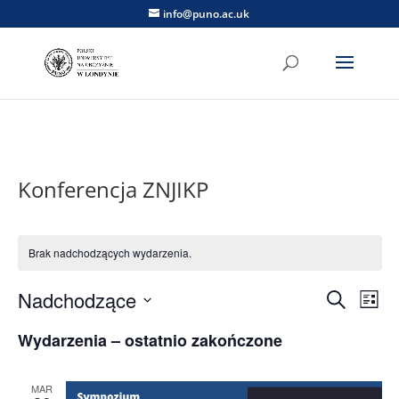
info@puno.ac.uk
Konferencja ZNJIKP
Brak nadchodzących wydarzenia.
Wydarz
Wy
Nadchodzące
Szukaj
Lista
Wid
Nawiga
Wybierz
naw
po
Wydarzenia – ostatnio zakończone
datę.
wyszuk
i
MAR