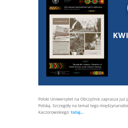
Polski Uniwersytet na Obczyźnie zaprasza już
Polską. Szczegóły na temat tego międzynarod
Kaczorowskiego:
tutaj…