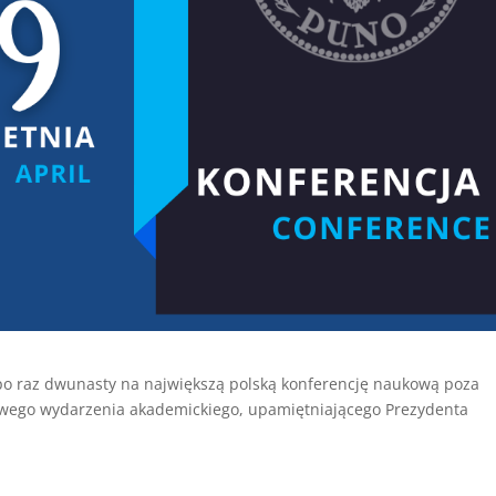
 po raz dwunasty na największą polską konferencję naukową poza
owego wydarzenia akademickiego, upamiętniającego Prezydenta