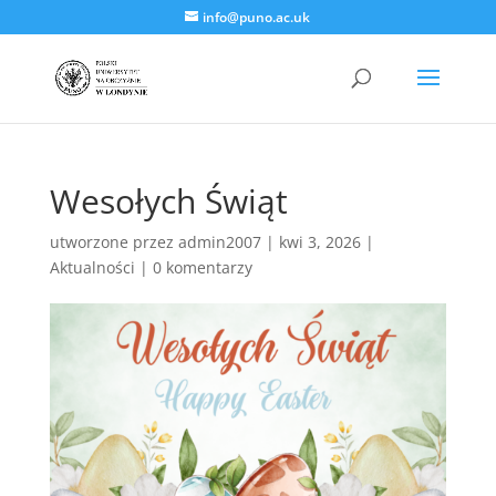
info@puno.ac.uk
Wesołych Świąt
utworzone przez
admin2007
|
kwi 3, 2026
|
Aktualności
|
0 komentarzy